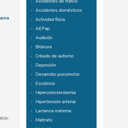
Accidentes de tráfico
Accidentes domésticos
rama
Actividad física
AEPap
Audición
Bitácora
Cribado de autismo
Depresión
Desarrollo psicomotor
Escoliosis
Hipercolesterolemia
Hipertensión arterial
Lactancia materna
liza-
Maltrato