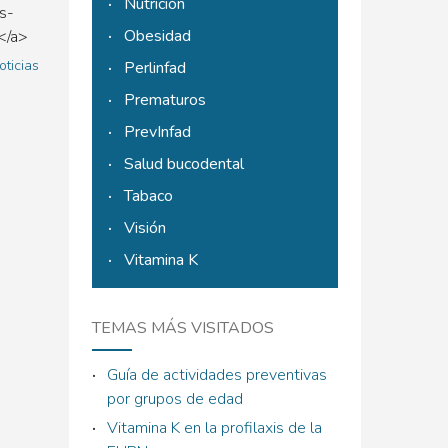
Nutrición
s-
Obesidad
.</a>
oticias
Perlinfad
Prematuros
PrevInfad
Salud bucodental
Tabaco
Visión
Vitamina K
TEMAS MÁS VISITADOS
Guía de actividades preventivas
por grupos de edad
Vitamina K en la profilaxis de la