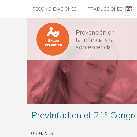
navegación
Pasar
RECOMENDACIONES
TRADUCCIONES
al
principal
contenido
principal
Prevención en
la Infancia y la
adolescencia
PrevInfad en el 21º Cong
01/04/2025