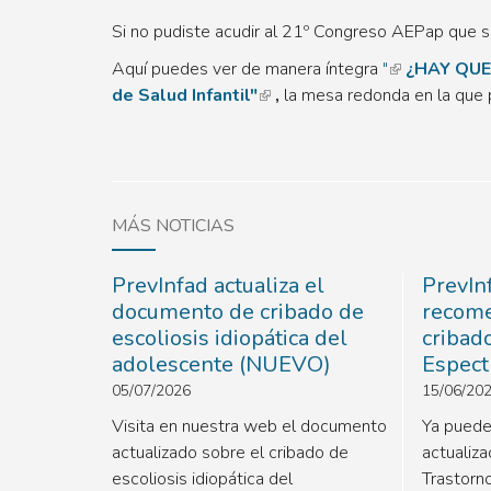
Si no pudiste acudir al 21º Congreso AEPap que s
Aquí puedes ver de manera íntegra
"
¿HAY QUE 
de Salud Infantil"
,
la mesa redonda en la que 
MÁS NOTICIAS
PrevInfad actualiza el
PrevInf
documento de cribado de
recome
escoliosis idiopática del
cribad
adolescente (NUEVO)
Espect
05/07/2026
15/06/20
Visita en nuestra web el documento
Ya puede
actualizado sobre el cribado de
actualiza
escoliosis idiopática del
Trastorn