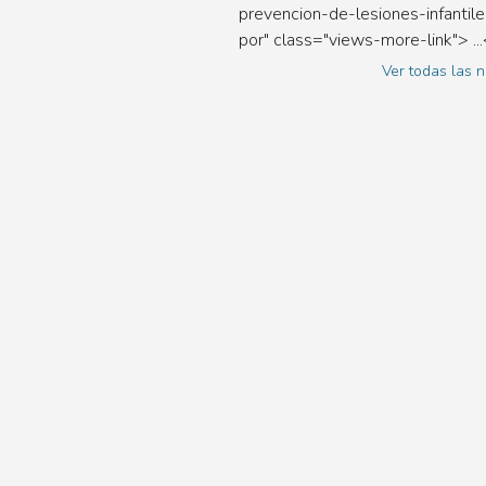
prevencion-de-lesiones-infantile
por" class="views-more-link"> ..
Ver todas las n