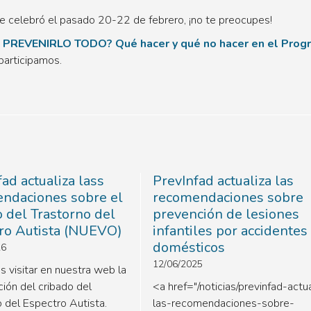
e celebró el pasado 20-22 de febrero, ¡no te preocupes!
PREVENIRLO TODO? Qué hacer y qué no hacer en el Prog
participamos.
ad actualiza lass
PrevInfad actualiza las
ndaciones sobre el
recomendaciones sobre
o del Trastorno del
prevención de lesiones
ro Autista (NUEVO)
infantiles por accidentes
domésticos
26
12/06/2025
s visitar en nuestra web la
ción del cribado del
<a href="/noticias/previnfad-actua
o del Espectro Autista.
las-recomendaciones-sobre-