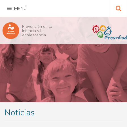
Pasar
al
contenido
principal
Bu
Prevención en la
Infancia y la
adolescencia
Noticias