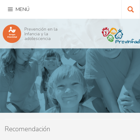
Pasar
al
contenido
principal
Bu
Prevención en la
Infancia y la
adolescencia
Recomendación