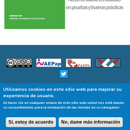
Contacto, sugerencias y comentarios
Utilizamos cookies en este sitio web para mejorar su
experiencia de usuario.
Al hacer clic en cualquier enlace de este sitio web usted nos está dando
su consentimiento para la instalación de las mismas en su navegador.
Aviso legal y responsabilidad
Mapa del sitio
Menú
© 2001-2022 PrevInfad
Sí, estoy de acuerdo
No, dame más información